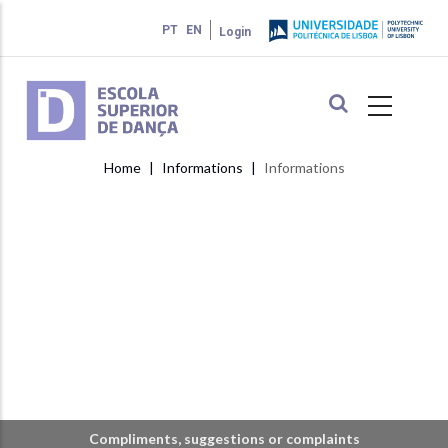
Skip
PT
EN
Login
to
main
content
Home
Informations
Informations
Breadcrumb
Compliments, suggestions or complaints