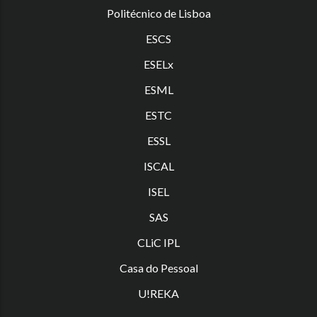
Politécnico de Lisboa
ESCS
ESELx
ESML
ESTC
ES
SL
ISCAL
ISEL
SAS
CLiC IPL
Casa do Pessoal
U!REKA