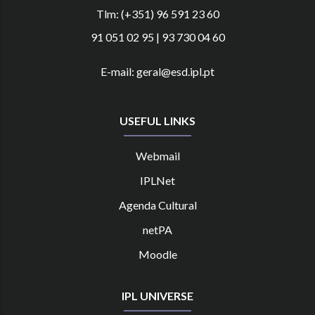
Tlm: (+351) 96 591 23 60
91 051 02 95 | 93 730 04 60
E-mail: geral@esd.ipl.pt
USEFUL LINKS
Webmail
IPLNet
Agenda Cultural
netPA
Moodle
IPL UNIVERSE