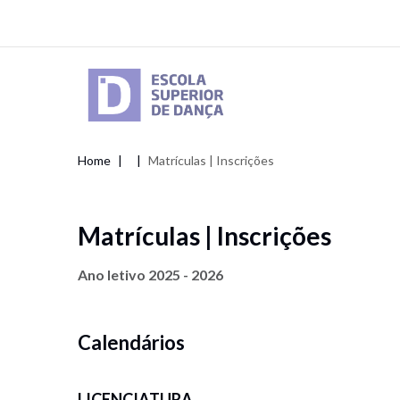
Skip
to
main
content
Home
Matrículas | Inscrições
Breadcrumb
Matrículas | Inscrições
Ano letivo 2025 - 2026
Calendários
LICENCIATURA