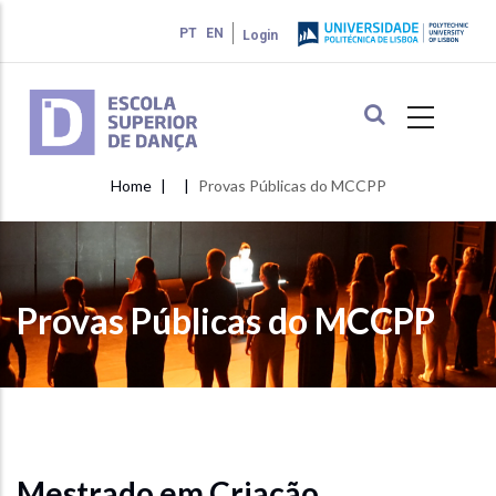
Skip
PT
EN
Login
to
main
content
Home
Provas Públicas do MCCPP
Breadcrumb
Provas Públicas do MCCPP
Mestrado em Criação