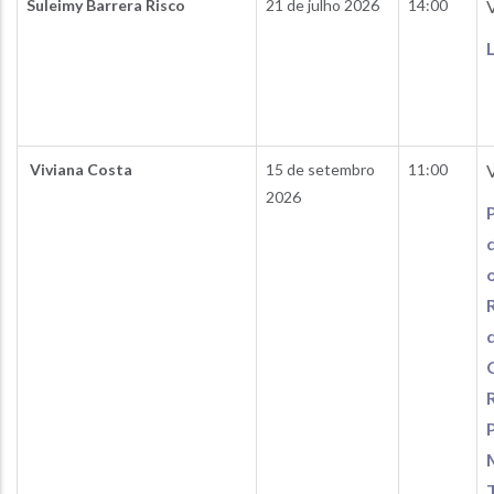
Suleimy Barrera Risco
21 de julho 2026
14:00
Viviana Costa
15 de setembro
11:00
2026
P