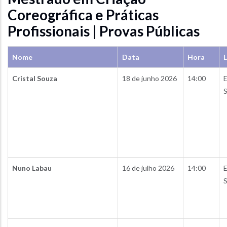
Coreográfica e Práticas
Profissionais | Provas Públicas
Nome
Data
Hora
L
Cristal Souza
18 de junho 2026
14:00
E
S
Nuno Labau
16 de julho 2026
14:00
E
S