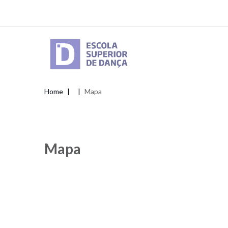
Skip
to
main
content
Home
Mapa
Breadcrumb
Mapa