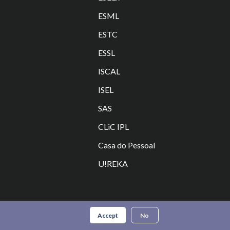
ESML
ESTC
ES
SL
ISCAL
ISEL
SAS
CLiC IPL
Casa do Pessoal
U!REKA
|
Privacy Policy
Accept
No