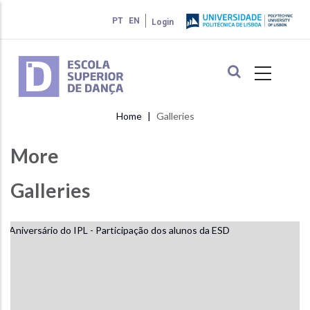
Skip
PT
EN
Login
to
main
content
Home
Galleries
Breadcrumb
More
Galleries