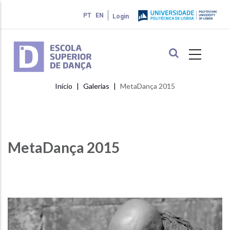
Passar
PT
EN
Login
para
o
conteúdo
principal
Início
Galerias
MetaDança 2015
Navegação
estrutural
MetaDança 2015
Alfasoft