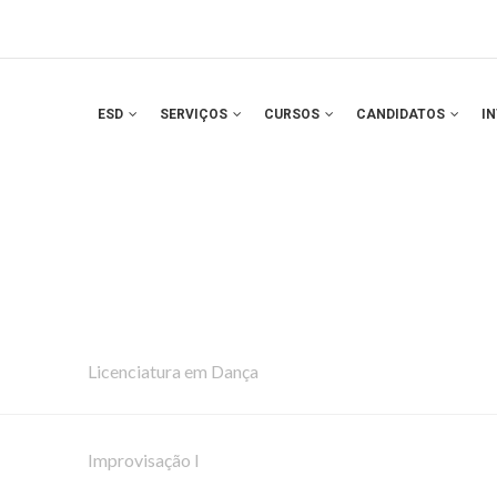
ESD
SERVIÇOS
CURSOS
CANDIDATOS
I
Licenciatura em Dança
Improvisação I