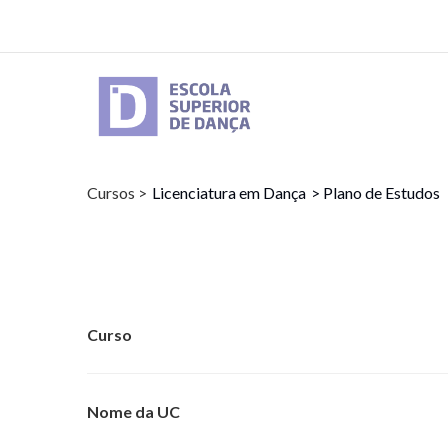
Passar
para
o
conteúdo
principal
Cursos >
Licenciatura em Dança
> Plano de Estudos
Curso
Nome da UC