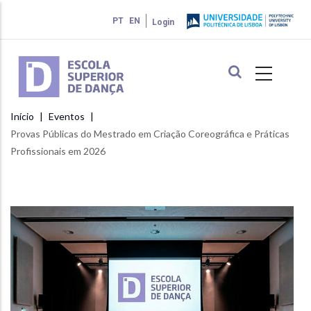
Passar
PT
EN
Login
para
o
conteúdo
principal
Início
Eventos
Navegação
Provas Públicas do Mestrado em Criação Coreográfica e Práticas
estrutural
Profissionais em 2026