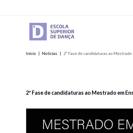
Passar
para
o
conteúdo
principal
Início
Notícias
2ª Fase de candidaturas ao Mestrado
Navegação
estrutural
2ª Fase de candidaturas ao Mestrado em En