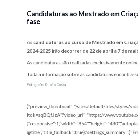
Candidaturas ao Mestrado em Criação
fase
As
candidaturas ao curso de Mestrado em Criação
2024-2025
irão
decorrer de 22 de abril a 7 de mai
As candidaturas são realizadas exclusivamente onlin
Toda a informação sobre as candidaturas encontra-s
Fotografia © João Costa
{"preview_thumbnail":"/sites/default/files/style
itok=sqBQfJzA","video_url":"https://www.youtube
{"responsive":1,"width":"854","height":"480","autopla
@title","title_fallback":true},"settings_summary":["