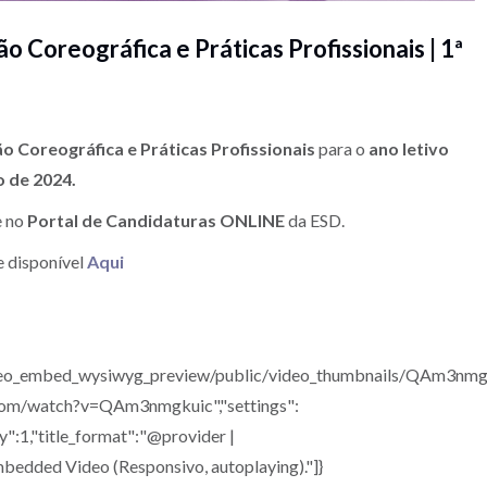
 Coreográfica e Práticas Profissionais | 1ª
 Coreográfica e Práticas Profissionais
para o
ano letivo
o de 2024.
e no
Portal de Candidaturas ONLINE
da ESD.
e disponível
Aqui
s/video_embed_wysiwyg_preview/public/video_thumbnails/QAm3nmg
.com/watch?v=QAm3nmgkuic","settings":
y":1,"title_format":"@provider |
Embedded Video (Responsivo, autoplaying)."]}