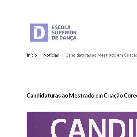
Passar
para
o
conteúdo
principal
Início
Notícias
Candidaturas ao Mestrado em Criação C
Navegação
estrutural
Candidaturas ao Mestrado em Criação Coreogr