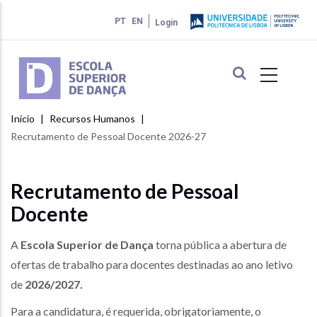
Passar
PT
EN
Login
para
o
conteúdo
principal
Início
Recursos Humanos
Navegação
Recrutamento de Pessoal Docente 2026-27
estrutural
Recrutamento de Pessoal
Docente
A
Escola Superior de Dança
torna pública a abertura de
ofertas de trabalho para docentes destinadas ao ano letivo
de
2026/2027.
Para a candidatura, é requerida, obrigatoriamente, o